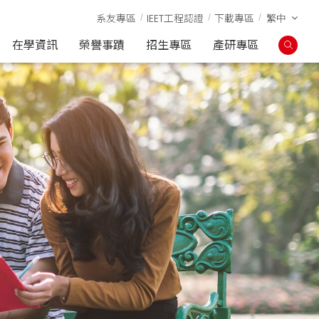
系友專區
IEET工程認證
下載專區
繁中
在學資訊
榮譽事蹟
招生專區
產研專區