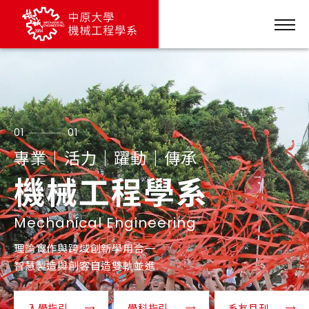
01
01
專業｜活力｜躍動｜傳承
機械工程學系
Mechanical Engineering
理論實作與跨域創新學用合一
智慧製造與創客自造雙軌並進
入學指引
學科指引
系友月刊