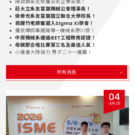
陳政興系友榮獲安永企業家獎！
莊大立系友當選機械公會理事長！
侯帝光系友當選國立聯合大學校長！
翁輝竹老師獲邀入Sigma Xi學會！
優良導師專題報導—機械系廖川傑！
中原機械系通過IEET工程教育認證！
母親節合唱比賽第三名及最佳人氣！
小運會大隊接力 男子二十一連霸！
所有消息
04
JUN.26