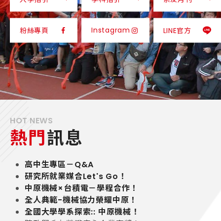
Instagram
粉絲專頁
LINE官方
HOT NEWS
熱門
訊息
高中生專區－Q&A
研究所就業媒合Let's Go！
中原機械×台積電－學程合作！
全人典範-機械協力榮耀中原！
全國大學學系探索:: 中原機械！