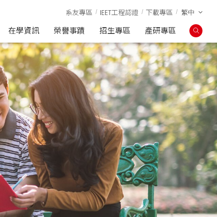
系友專區
IEET工程認證
下載專區
繁中
在學資訊
榮譽事蹟
招生專區
產研專區