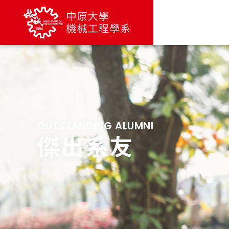
OUTSTANDING ALUMNI
傑出系友