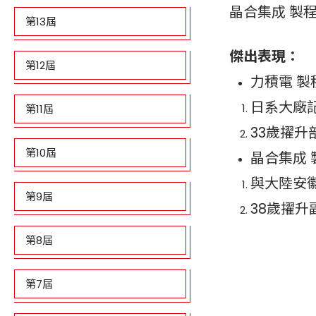
晶合集成 製
第13屆
傑出表現：
第12屆
力積電 製
日系大廠
第11屆
33歲擢
第10屆
晶合集成 
與大陸安
第9屆
38歲擢升
第8屆
第7屆