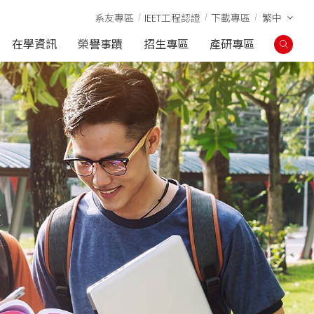
系友專區
IEET工程認證
下載專區
繁中
在學資訊
榮譽事蹟
招生專區
產研專區