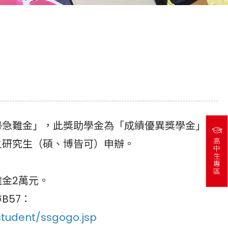
勢急難金」，此獎助學金為「成績優異獎學金」，
高
之研究生（碩、博皆可）申辦。
中
生
專
區
金2萬元。
B57：
student/ssgogo.jsp